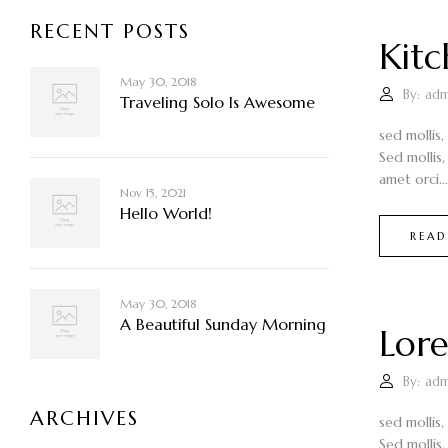
RECENT POSTS
Kitc
May 30, 2018
By:
adm
Traveling Solo Is Awesome
sed mollis,
Sed mollis,
amet orci...
Nov 15, 2021
Hello World!
READ
May 30, 2018
A Beautiful Sunday Morning
Lor
By:
adm
ARCHIVES
sed mollis,
Sed mollis,