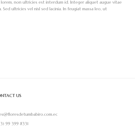
orem, non ultricies est interdum id. Integer aliquet augue vitae
Sed ultricies vel nisl sed lacinia. In feugiat massa leo, ut
NTACT US
les@floresdetumbabiro.com.ec
93) 99 399 8331