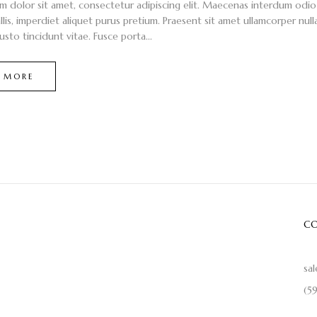
m dolor sit amet, consectetur adipiscing elit. Maecenas interdum odio l
llis, imperdiet aliquet purus pretium. Praesent sit amet ullamcorper nulla. 
usto tincidunt vitae. Fusce porta...
 MORE
CO
sa
(5