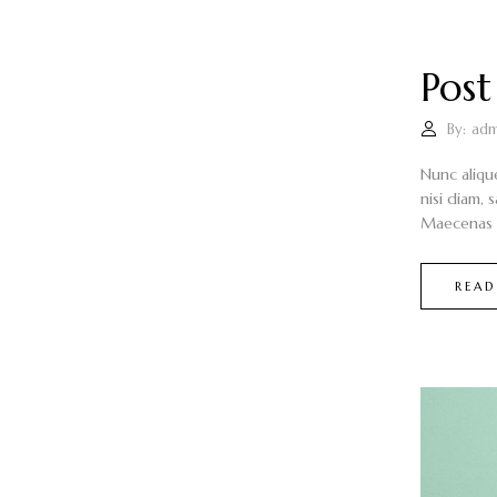
Post
By:
adm
Nunc aliqu
nisi diam, 
Maecenas i
READ