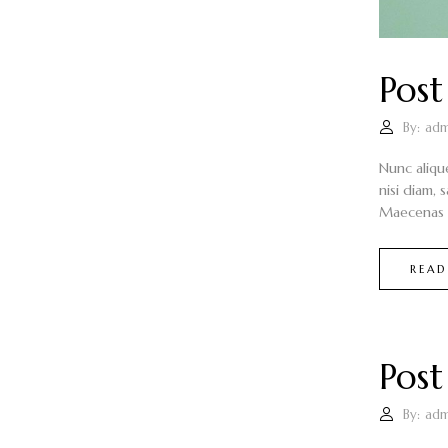
Post
By:
adm
Nunc aliqu
nisi diam, 
Maecenas i
READ
Post
By:
adm