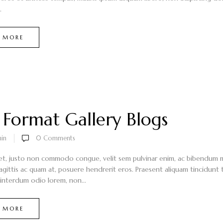
.
 MORE
 Format Gallery Blogs
in
0
Comments
et, justo non commodo congue, velit sem pulvinar enim, ac bibendum mi 
sagittis ac quam at, posuere hendrerit eros. Praesent aliquam tincidunt
nterdum odio lorem, non...
 MORE